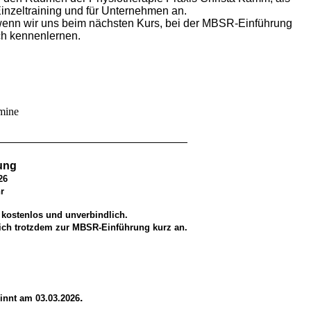
inzeltraining und für Unternehmen an.
 wenn wir uns beim nächsten Kurs, bei der MBSR-Einführung
h kennenlernen.
mine
ung
26
0 Uhr
t kostenlos und
unverbindlich
.
sich trotzdem zur MBSR-Einführung kurz an.
.
innt am 03.03.2026