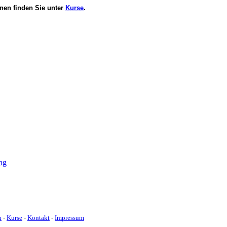
onen finden Sie unter
Kurse
.
ng
h
-
Kurse
-
Kontakt
-
Impressum