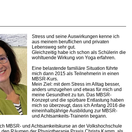
Stress und seine Auswirkungen kenne ich
aus meinem beruflichen und privaten
Lebensweg sehr gut.
Gleichzeitig habe ich schon als Schülerin die
wohltuende Wirkung von Yoga erfahren.
Eine belastende familiäre Situation führte
mich dann 2015 als Teilnehmerin in einen
MBSR-Kurs.
Mein Ziel: mit dem Stress im Alltag besser,
anders umzugehen und etwas für mich und
meine Gesundheit zu tun.
Das MBSR-
Konzept und die spürbare Entlastung haben
mich so überzeugt, dass ich Anfang 2016 die
eineinhalbjährige Ausbildung zur MBSR-
und Achtsamkeits-Trainerin begann.
 ich MBSR- und Achtsamkeitskurse an der Volkshochschule
n den Räumen der Physiotherapie Praxis Christa Kamm, als